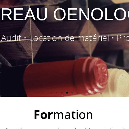
For
mation